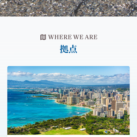
map
WHERE WE ARE
拠点