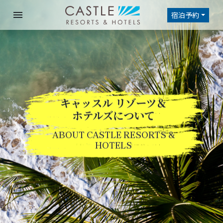
menu
宿泊予約
キャッスル リゾーツ＆
ホテルズについて
Previous
Nex
ABOUT CASTLE RESORTS &
HOTELS