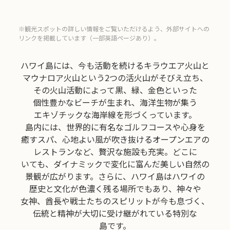
※観光スポットの詳しい情報をご覧いただけるよう、外部サイトへの
リンクを掲載しています（一部英語ページあり）。
ハワイ島には、
今も
活動を
続ける
キラウエア火山と
マウナロア火山
という
2つの
活火山が
そびえ立ち、
その
火山
活動に
よって
黒、
緑、
金色といった
個性豊かな
ビーチが
生まれ、
海洋生物が
集う
エキゾチックな
海岸線を
形づくって
います。
島内には、
世界的に
有名な
ゴルフコースや
心身を
癒す
スパ、
心地よい
風が
吹き抜ける
オープンエアの
レストランなど、
贅沢な
施設も
充実。
どこに
いても、
ダイナミックで
変化に
富んだ
美しい
自然の
景観が
広がります。
さらに、
ハワイ島は
ハワイの
歴史と
文化が
色濃く
残る
場所でも
あり、
神々や
女神、
酋長や
戦士たちの
スピリットが
今も
息づく、
伝統と
精神が
大切に
受け
継がれている
特別な
島です。