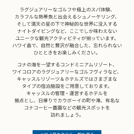
ラグジュアリーな
ゴルフや
極上の
スパ体験、
カラフルな
熱帯魚と
出会える
シュノーケリング、
そして
満天の
星の
下で
神秘的な
世界に
没入する
ナイト
ダイビングなど、
ここでしか
味わえない
ユニークな
観光
アクティビティが
揃っています。
ハワイ島で、
自然と
贅沢が
融合した、
忘れられない
ひとときを
お楽しみ
ください。
コナの海を
一望する
コンドミニアム
リゾート、
ワイコロアの
ラグジュアリーな
ゴルフ
ヴィラなど、
キャッスル
リゾーツ＆
ホテルズでは
さまざまな
タイプの
宿泊施設を
ご用意して
おります。
キャッスルの
管理・
運営する
ホテルを
拠点とし、日帰りで
カウボーイの
町や
滝、
有名な
コナ
コーヒー
農園などの
観光
スポットを
訪れましょう。