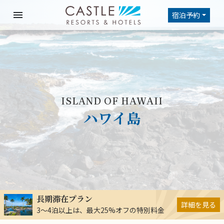
menu
宿泊予約
ISLAND OF HAWAII
ハワイ島
長期滞在プラン
詳細を見る
3～4泊以上は、最大25%オフの特別料金