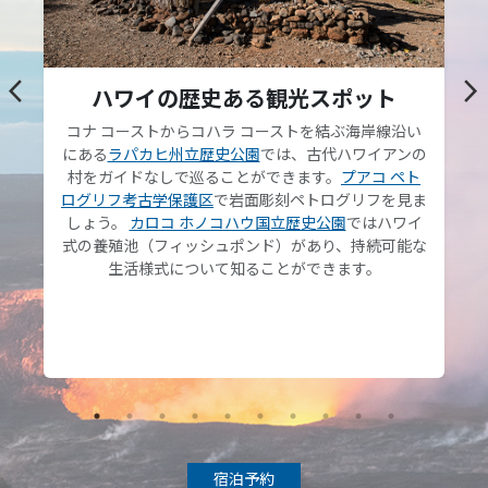
arrow_back_ios
arrow_forward_ios
ハワイの歴史ある観光スポット
コナ コーストからコハラ コーストを結ぶ海岸線沿い
にある
ラパカヒ州立歴史公園
では、古代ハワイアンの
村をガイドなしで巡ることができます。
プアコ ペト
ログリフ考古学保護区
で岩面彫刻ペトログリフを見ま
しょう。
カロコ ホノコハウ国立歴史公園
ではハワイ
式の養殖池（フィッシュポンド）があり、持続可能な
生活様式について知ることができます。
宿泊予約