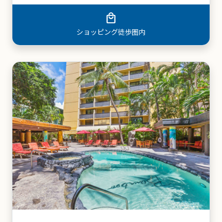
beach_access
ビーチ徒歩圏内