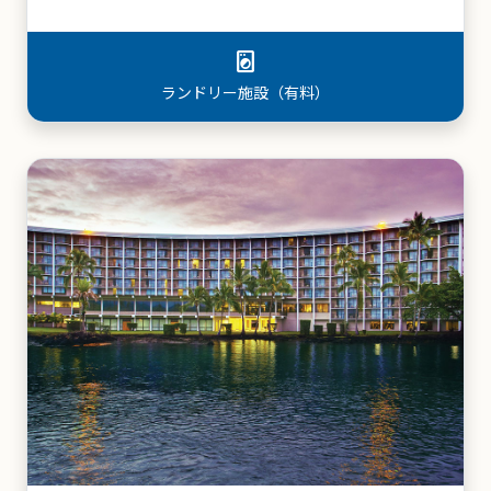
pool
プール