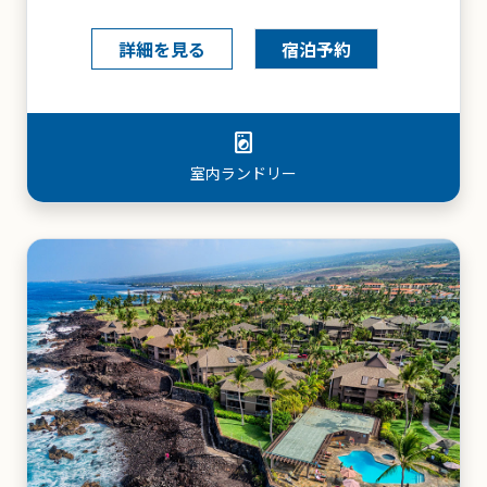
詳細を見る
宿泊予約
screen_search_desktop
インターネット