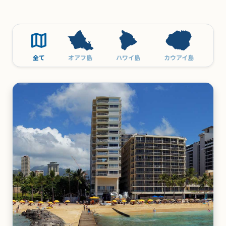
map
全て
オアフ島
ハワイ島
カウアイ島