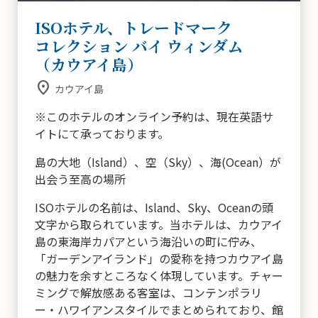
ISOホテル、トレードマーク
コレクション バイ ウィンダム
（カウアイ島）
place
カウアイ島
※このホテルのオンライン予約は、現在英語サ
イトにて承っております。
島の大地（Island）、空（Sky）、海(Ocean）が
出会う至高の場所
ISOホテルの名前は、Island、Sky、Oceanの頭
文字から取られています。当ホテルは、カウアイ
島の東海岸カパアという海沿いの町に佇み、
「ガーデンアイランド」の愛称を持つカウアイ島
の魅力を余すところなく体現しています。チャー
ミングで解放感ある客室は、コンテンポラリ
ー・ハワイアンスタイルでまとめられており、館