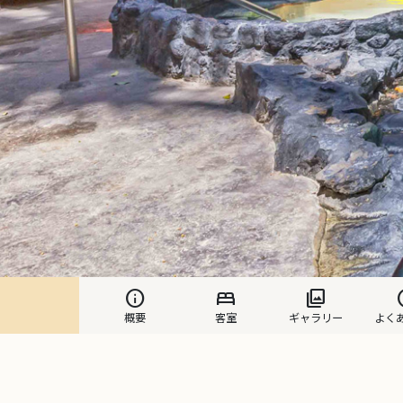
info
bed
photo_library
h
概要
客室
ギャラリー
よく