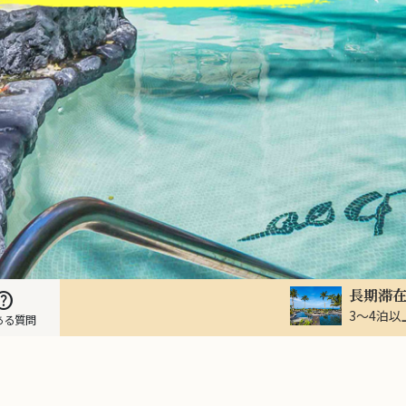
長期滞
elp
3～4泊
ある質問