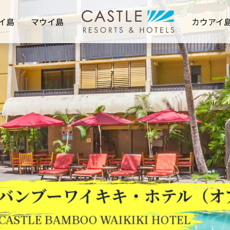
イ島
マウイ島
カウアイ
バンブーワイキキ・ホテル（オ
CASTLE BAMBOO WAIKIKI HOTEL