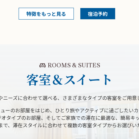
特徴をもっと見る
宿泊予約
king_bed
ROOMS & SUITES
客室＆スイート
やニーズに合わせて選べる、さまざまなタイプの客室をご用意
ビューのお部屋をはじめ、ひとり旅やアクティブに過ごしたいカ
ジオタイプのお部屋、そしてご家族での滞在に最適な、簡易キッ
まで、滞在スタイルに合わせて複数の客室タイプからお選びい