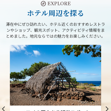
explore
EXPLORE
ホテル周辺を探る
滞在中にぜひ訪れたい、ホテル近くのおすすめレストラ
ンやショップ、観光スポット、アクティビティ情報をま
とめました。地元ならではの魅力をお楽しみください。
arrow_back_ios
arrow_forward_ios