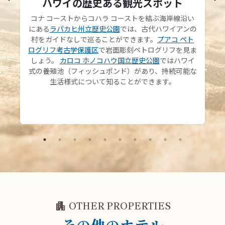
ハワイの歴史ある観光スポット
コナ コーストからコハラ コーストを結ぶ海岸線沿い
にある
ラパカヒ州立歴史公園
では、古代ハワイアンの
村をガイドなしで巡ることができます。
プアコ ペト
ログリフ考古学保護区
で岩面彫刻ペトログリフを見ま
しょう。
カロコ ホノコハウ国立歴史公園
ではハワイ
式の養殖池（フィッシュポンド）があり、持続可能な
生活様式について知ることができます。
apartment
OTHER PROPERTIES
その他のホテル