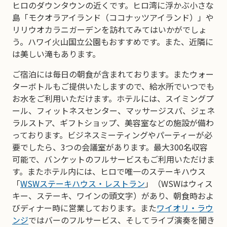
ヒロのダウンタウンの近くです。ヒロ湾に浮かぶ小さな
島「モクオラアイランド（ココナッツアイランド）」や
リリウオカラニガーデンを訪れてみてはいかがでしょ
う。ハワイ火山国立公園もおすすめです。また、近隣に
は美しい滝もあります。
ご宿泊には毎日の朝食が含まれております。またウォー
ターボトルもご提供いたしますので、給水所でいつでも
お水をご利用いただけます。ホテルには、スイミングプ
ール、フィットネスセンター、マッサージスパ、ジェネ
ラルストア、ギフトショップ、美容室などの施設が備わ
っております。ビジネスミーティングやパーティーが必
要でしたら、3つの会議室があります。最大300名収容
可能で、バンケットのフルサービスもご利用いただけま
す。またホテル内には、ヒロで唯一のステーキハウス
「
WSWステーキハウス・レストラン
」（WSWはウィス
キー、ステーキ、ワインの頭文字）があり、朝食時およ
びディナー時に営業しております。また
ワイオリ・ラウ
ンジ
ではバーのフルサービス、そしてライブ演奏を聞き