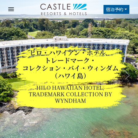
menu
宿泊予約
ヒロ・ハワイアン・ホテル、
トレードマーク・
コレクション・バイ・ウィンダム
Previous
Nex
（ハワイ島）
HILO HAWAIIAN HOTEL,
TRADEMARK COLLECTION BY
WYNDHAM