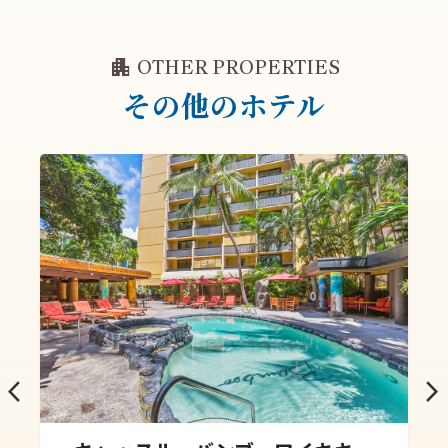
apartment
OTHER PROPERTIES
その他のホテル
arrow_back_ios
arrow_forward_ios