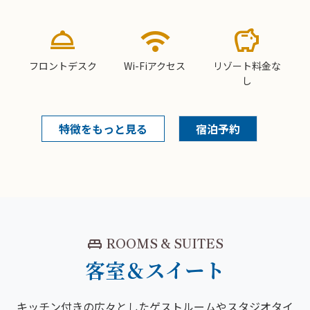
room_service
wifi
savings
フロントデスク
Wi-Fiアクセス
リゾート料金な
し
特徴をもっと見る
宿泊予約
king_bed
ROOMS & SUITES
客室＆スイート
キッチン付きの広々としたゲストルームやスタジオタイ