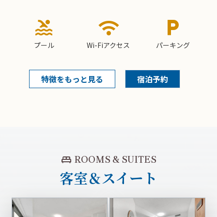
pool
wifi
local_parking
プール
Wi-Fiアクセス
パーキング
特徴をもっと見る
宿泊予約
king_bed
ROOMS & SUITES
客室＆スイート