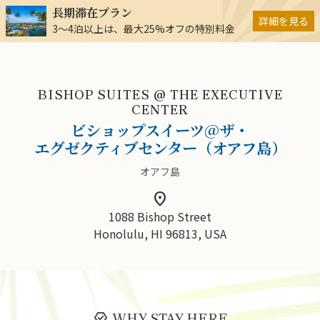
長期滞在プラン
詳細を見る
3～4泊以上は、最大25%オフの特別料金
BISHOP SUITES @ THE EXECUTIVE
CENTER
ビショップスイーツ@ザ・
エグゼクティブセンター（オアフ島）
オアフ島
location_on
1088 Bishop Street
Honolulu, HI 96813, USA
editor_choice
WHY STAY HERE