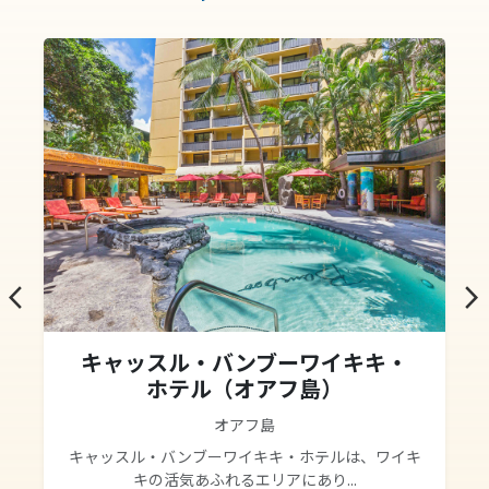
arrow_back_ios
arrow_forward_ios
キャッスル・バンブーワイキキ・
ホテル（オアフ島）
オアフ島
キャッスル・バンブーワイキキ・ホテルは、ワイキ
キの活気あふれるエリアにあり...