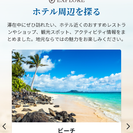
explore
EXPLORE
ホテル周辺を探る
滞在中にぜひ訪れたい、ホテル近くのおすすめレストラ
ンやショップ、観光スポット、アクティビティ情報をま
とめました。地元ならではの魅力をお楽しみください。
arrow_back_ios
arrow_forward_ios
ビーチ