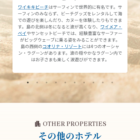
ワイキキビーチ
はサーフィンで世界的に有名です。サ
ーフィンのみならず、ビーチグッズをレンタルして海
での遊びを楽しんだり、カヌーを体験したりもできま
す。島の北側は冬になると波が高くなり、
ワイメア・
ベイ
やサンセットビーチでは、経験豊富なサーファー
がビッグウェーブに乗る姿をみることができます。
島の西側の
コオリナ・リゾート
には4つのオーシャ
ン・ラグーンがあります。波の穏やかなラグーン内で
はお子さまも楽しく波遊びができます。
apartment
OTHER PROPERTIES
その他のホテル