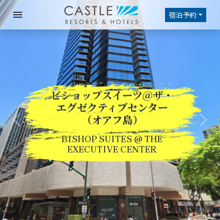
menu
宿泊予約
ビショップスイーツ@ザ・
エグゼクティブセンター
Previous
Nex
（オアフ島）
BISHOP SUITES @ THE
EXECUTIVE CENTER