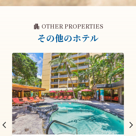
apartment
OTHER PROPERTIES
その他のホテル
arrow_back_ios
arrow_forward_ios