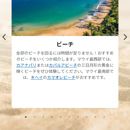
arrow_back_ios
arrow_forward_ios
ビーチ
全部のビーチを回るには時間が足りません！おすすめ
のビーチをいくつか紹介します。マウイ島西部では、
カアナパリ
または
カパルアビーチ
の三日月形の黄金に
輝くビーチをぜひ体験してください。マウイ島南部で
は、
キヘイ
の
カマオレビーチ
がおすすめです。