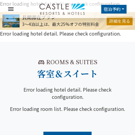
Error loading hotel detail. Please check configuration.
menu
宿泊予約
長期滞在プラン
詳細を見る
3～4泊以上は、最大25%オフの特別料金
Error loading hotel detail. Please check configuration.
king_bed
ROOMS & SUITES
客室＆スイート
Error loading hotel detail. Please check
configuration.
Error loading room list. Please check configuration.