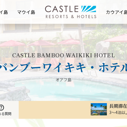
イ島
マウイ島
カウアイ
CASTLE BAMBOO WAIKIKI HOTEL
バンブーワイキキ・ホテ
オアフ島
長期滞
elp
3～4泊
ある質問