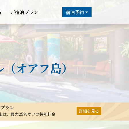
島
ご宿泊プラン
宿泊予約
ル（オアフ島）
在プラン
詳細を見る
以上は、最大25%オフの特別料金