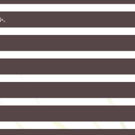
か。
。
。