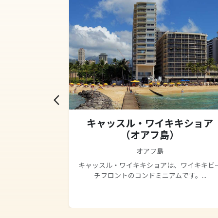
arrow_back_ios
ドマーク
キャッスル・ワイキキショア
ウィンダム
（オアフ島）
）
オアフ島
キャッスル・ワイキキショアは、ワイキキビ
チフロントのコンドミニアムです。...
、海(Ocean）
..