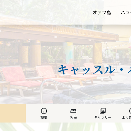
オアフ島
ハワ
キャッスル・
info
bed
photo_library
h
概要
客室
ギャラリー
よく