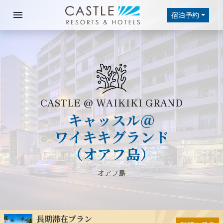
menu
宿泊予約
CASTLE @ WAIKIKI GRAND
キャッスル＠
ワイキキグランド
（オアフ島）
オアフ島
長期滞在プラン