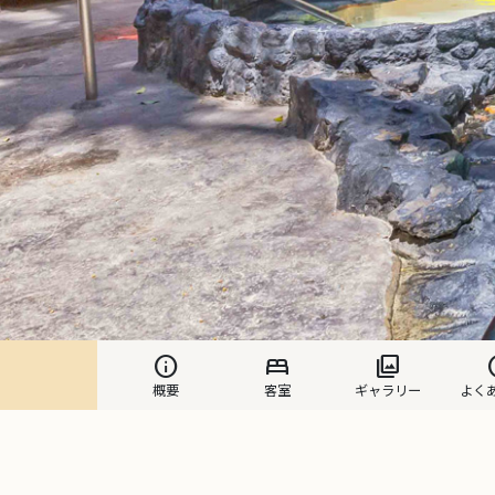
info
bed
photo_library
h
概要
客室
ギャラリー
よく