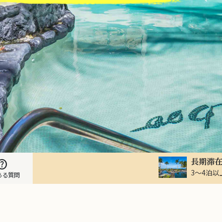
長期滞
elp
3～4泊
ある質問