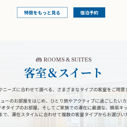
特徴をもっと見る
宿泊予約
king_bed
ROOMS & SUITES
客室＆スイート
やニーズに合わせて選べる、さまざまなタイプの客室をご用意
ビューのお部屋をはじめ、ひとり旅やアクティブに過ごしたいカ
ジオタイプのお部屋、そしてご家族での滞在に最適な、簡易キッ
まで、滞在スタイルに合わせて複数の客室タイプからお選びい