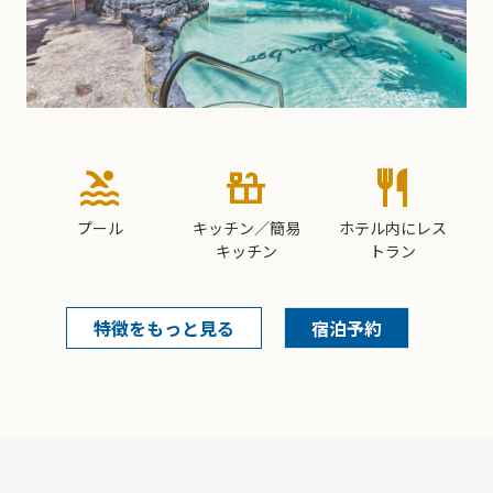
pool
countertops
restaurant
プール
キッチン／簡易
ホテル内にレス
キッチン
トラン
特徴をもっと見る
宿泊予約