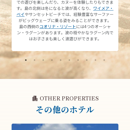
での遊びを楽しんだり、カヌーを体験したりもできま
す。島の北側は冬になると波が高くなり、
ワイメア・
ベイ
やサンセットビーチでは、経験豊富なサーファー
がビッグウェーブに乗る姿をみることができます。
島の西側の
コオリナ・リゾート
には4つのオーシャ
ン・ラグーンがあります。波の穏やかなラグーン内で
はお子さまも楽しく波遊びができます。
apartment
OTHER PROPERTIES
その他のホテル