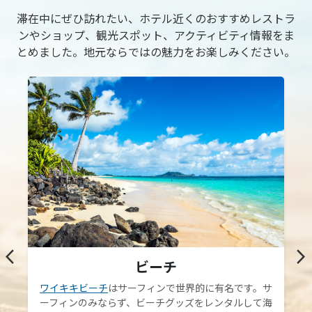
滞在中にぜひ訪れたい、ホテル近くのおすすめレストラ
ンやショップ、観光スポット、アクティビティ情報をま
とめました。地元ならではの魅力をお楽しみください。
arrow_back_ios
arrow_forward_ios
ビーチ
ワイキキビーチ
はサーフィンで世界的に有名です。サ
ーフィンのみならず、ビーチグッズをレンタルして海