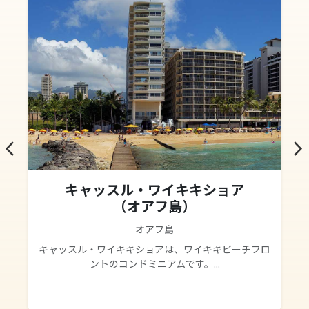
arrow_back_ios
arrow_forward_ios
キャッスル・ワイキキショア
（オアフ島）
オアフ島
キャッスル・ワイキキショアは、ワイキキビーチフロ
ントのコンドミニアムです。...