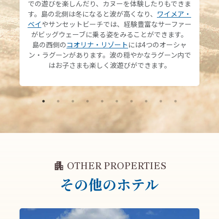
での遊びを楽しんだり、カヌーを体験したりもできま
す。島の北側は冬になると波が高くなり、
ワイメア・
ベイ
やサンセットビーチでは、経験豊富なサーファー
がビッグウェーブに乗る姿をみることができます。
島の西側の
コオリナ・リゾート
には4つのオーシャ
ン・ラグーンがあります。波の穏やかなラグーン内で
はお子さまも楽しく波遊びができます。
apartment
OTHER PROPERTIES
その他のホテル