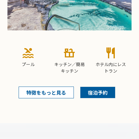
pool
countertops
restaurant
プール
キッチン／簡易
ホテル内にレス
キッチン
トラン
特徴をもっと見る
宿泊予約