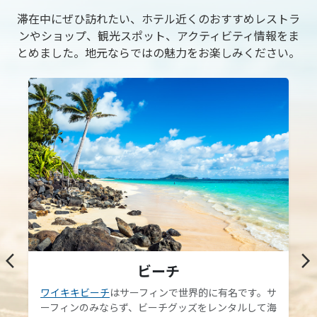
滞在中にぜひ訪れたい、ホテル近くのおすすめレストラ
ンやショップ、観光スポット、アクティビティ情報をま
とめました。地元ならではの魅力をお楽しみください。
arrow_back_ios
arrow_forward_ios
ビーチ
ワイキキビーチ
はサーフィンで世界的に有名です。サ
ーフィンのみならず、ビーチグッズをレンタルして海