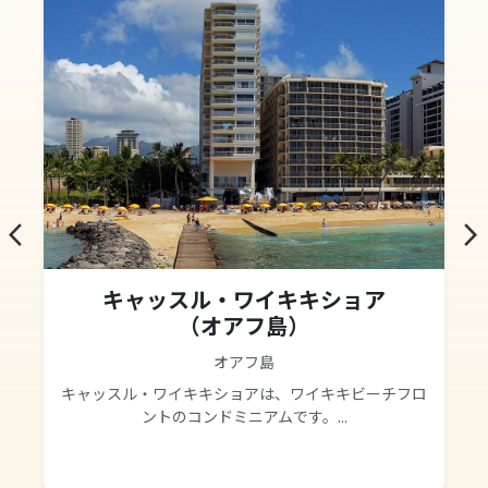
arrow_back_ios
arrow_forward_ios
キャッスル・ワイキキショア
（オアフ島）
オアフ島
キャッスル・ワイキキショアは、ワイキキビーチフロ
ントのコンドミニアムです。...