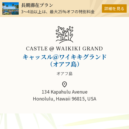
長期滞在プラン
詳細を見る
3～4泊以上は、最大25%オフの特別料金
CASTLE @ WAIKIKI GRAND
キャッスル＠ワイキキグランド
（オアフ島）
オアフ島
location_on
134 Kapahulu Avenue
Honolulu, Hawaii 96815, USA