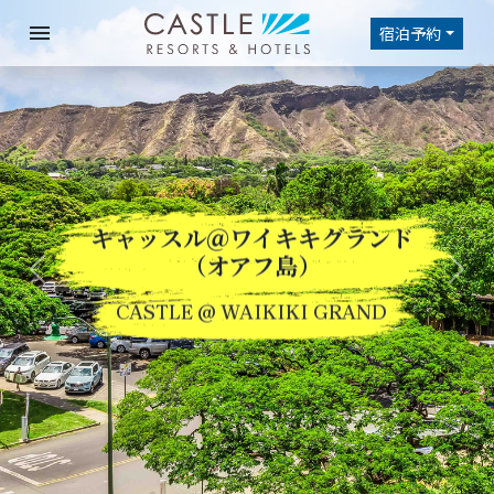
menu
宿泊予約
キャッスル＠ワイキキグランド
Previous
Nex
（オアフ島）
CASTLE @ WAIKIKI GRAND