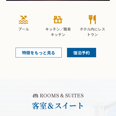
pool
countertops
restaurant
プール
キッチン／簡易
ホテル内にレス
キッチン
トラン
特徴をもっと見る
宿泊予約
king_bed
ROOMS & SUITES
客室＆スイート