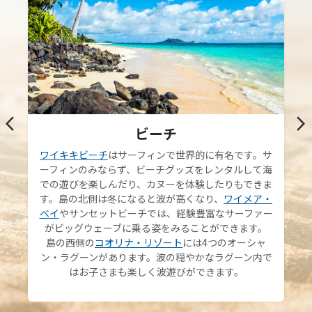
arrow_back_ios
arrow_forward_ios
ビーチ
ワイキキビーチ
はサーフィンで世界的に有名です。サ
ーフィンのみならず、ビーチグッズをレンタルして海
での遊びを楽しんだり、カヌーを体験したりもできま
す。島の北側は冬になると波が高くなり、
ワイメア・
ベイ
やサンセットビーチでは、経験豊富なサーファー
がビッグウェーブに乗る姿をみることができます。
島の西側の
コオリナ・リゾート
には4つのオーシャ
ン・ラグーンがあります。波の穏やかなラグーン内で
はお子さまも楽しく波遊びができます。