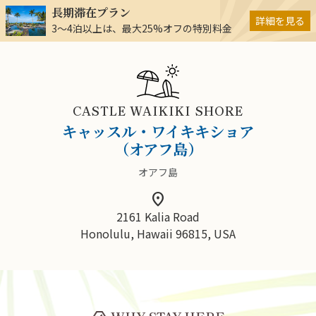
長期滞在プラン
詳細を見る
3～4泊以上は、最大25%オフの特別料金
CASTLE WAIKIKI SHORE
キャッスル・ワイキキショア
（オアフ島）
オアフ島
location_on
2161 Kalia Road
Honolulu, Hawaii 96815, USA