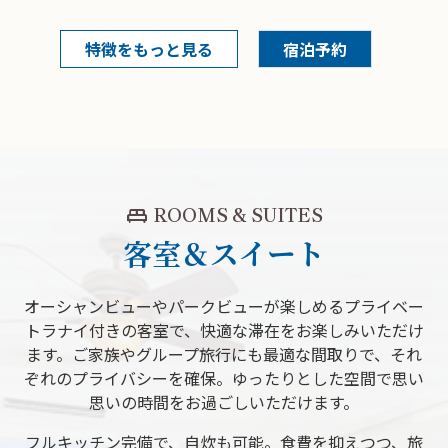
特徴をもっと見る
宿泊予約
king_bed
ROOMS & SUITES
客室＆スイート
オーシャンビューやパークビューが楽しめるプライベー
トラナイ付きの客室で、快適な滞在をお楽しみいただけ
ます。ご家族やグループ旅行にも最適な間取りで、それ
ぞれのプライバシーを確保。ゆったりとした空間で思い
思いの時間をお過ごしいただけます。
フルキッチン完備で、自炊も可能。食費を抑えつつ、旅