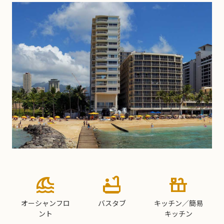
tsunami
bathtub
countertops
オーシャンフロ
バスタブ
キッチン／簡易
ント
キッチン