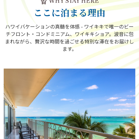
editor_choice
WHY STAY HERE
ここに泊まる理由
ハワイバケーションの真髄を体感 - ワイキキで唯一のビー
チフロント・コンドミニアム、ワイキキショア。波音に包
まれながら、贅沢な時間を過ごせる特別な滞在をお届けし
ます。