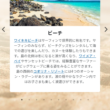
arrow_back_ios
arrow_forward_ios
ビーチ
ワイキキビーチ
はサーフィンで世界的に有名です。サ
ーフィンのみならず、ビーチグッズをレンタルして海
での遊びを楽しんだり、カヌーを体験したりもできま
す。島の北側は冬になると波が高くなり、
ワイメア・
ベイ
やサンセットビーチでは、経験豊富なサーファー
がビッグウェーブに乗る姿をみることができます。
島の西側の
コオリナ・リゾート
には4つのオーシャ
ン・ラグーンがあります。波の穏やかなラグーン内で
はお子さまも楽しく波遊びができます。