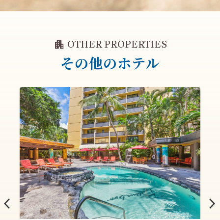
apartment
OTHER PROPERTIES
その他のホテル
arrow_back_ios
arrow_forward_ios