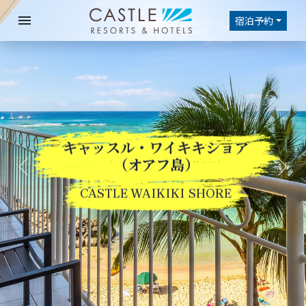
menu
宿泊予約
キャッスル・ワイキキショア
Previous
Nex
（オアフ島）
CASTLE WAIKIKI SHORE