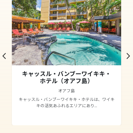
arrow_back_ios
arrow_forward_ios
キャッスル・バンブーワイキキ・
ホテル（オアフ島）
オアフ島
キャッスル・バンブーワイキキ・ホテルは、ワイキ
キの活気あふれるエリアにあり...