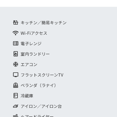
countertops
キッチン／簡易キッチン
wifi
Wi-Fiアクセス
microwave
電子レンジ
local_laundry_service
室内ランドリー
ac_unit
エアコン
tv
フラットスクリーンTV
balcony
ベランダ（ラナイ）
kitchen
冷蔵庫
iron
アイロン／アイロン台
air
ヘアードライヤー