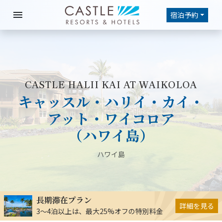
menu
宿泊予約
CASTLE HALII KAI AT WAIKOLOA
キャッスル・ハリイ・カイ・
アット・ワイコロア
（ハワイ島）
ハワイ島
長期滞在プラン
詳細を見る
3～4泊以上は、最大25%オフの特別料金