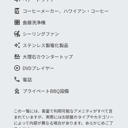
coffee_maker
コーヒーメーカー、ハワイアン・コーヒー
heat_pump
食器洗浄機
wind_power
シーリングファン
auto_awesome
ステンレス製電化製品
countertops
大理石カウンタートップ
play_circle
DVDプレイヤー
phone
電話
outdoor_grill
プライベートBBQ設備
この一覧には、客室で利用可能なアメニティがすべて含
まれていますが、実際にはお部屋のタイプやカテゴリー
によって内容が異なる場合があります。あらかじめご了