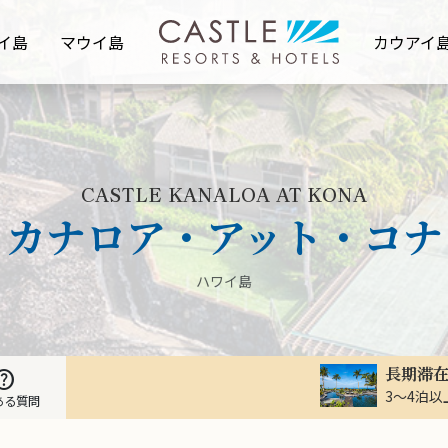
イ島
マウイ島
カウアイ
CASTLE KANALOA AT KONA
・カナロア・アット・コナ
ハワイ島
長期滞
elp
3～4泊
ある質問