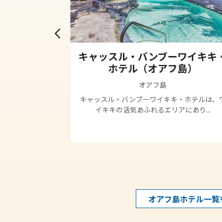
arrow_back_ios
ドマーク
キャッスル・バンブーワイキキ
ウィンダム
ホテル（オアフ島）
）
オアフ島
キャッスル・バンブーワイキキ・ホテルは、
イキキの活気あふれるエリアにあり...
、海(Ocean）
..
オアフ島ホテル一覧