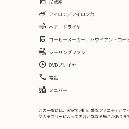
kitchen
冷蔵庫
iron
アイロン／アイロン台
air
ヘアードライヤー
coffee_maker
コーヒーメーカー、ハワイアン・コー
wind_power
シーリングファン
play_circle
DVDプレイヤー
phone
電話
liquor
ミニバー
この一覧には、客室で利用可能なアメニティがす
やカテゴリーによって内容が異なる場合がありま