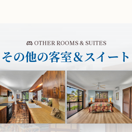
king_bed
OTHER ROOMS & SUITES
その他の客室＆スイート