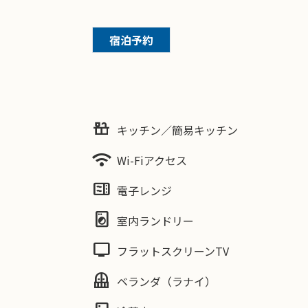
宿泊予約
countertops
キッチン／簡易キッチン
wifi
Wi-Fiアクセス
microwave
電子レンジ
local_laundry_service
室内ランドリー
tv
フラットスクリーンTV
balcony
ベランダ（ラナイ）