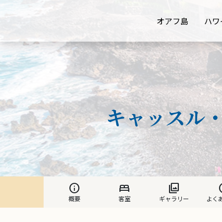
オアフ島
ハワ
キャッスル
info
bed
photo_library
h
概要
客室
ギャラリー
よく