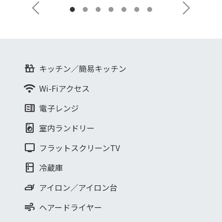
Previous
Next
countertops
キッチン／簡易キッチン
wifi
Wi-Fiアクセス
microwave
電子レンジ
local_laundry_service
室内ランドリー
tv
フラットスクリーンTV
kitchen
冷蔵庫
iron
アイロン／アイロン台
air
ヘアードライヤー