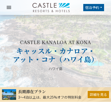
menu
宿泊予約
CASTLE KANALOA AT KONA
キャッスル・カナロア・
アット・コナ（ハワイ島）
ハワイ島
長期滞在プラン
詳細を見る
3～4泊以上は、最大25%オフの特別料金