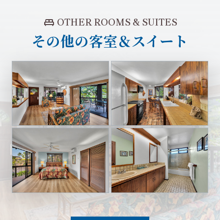
king_bed
OTHER ROOMS & SUITES
その他の客室＆スイート