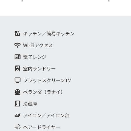
Previous
Next
countertops
キッチン／簡易キッチン
wifi
Wi-Fiアクセス
microwave
電子レンジ
local_laundry_service
室内ランドリー
tv
フラットスクリーンTV
balcony
ベランダ（ラナイ）
kitchen
冷蔵庫
iron
アイロン／アイロン台
air
ヘアードライヤー