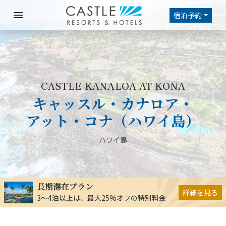
menu
宿泊予約
CASTLE KANALOA AT KONA
キャッスル・カナロア・
アット・コナ（ハワイ島）
ハワイ島
長期滞在プラン
詳細を見る
3～4泊以上は、最大25%オフの特別料金