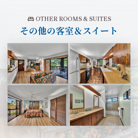
king_bed
OTHER ROOMS & SUITES
その他の客室＆スイート