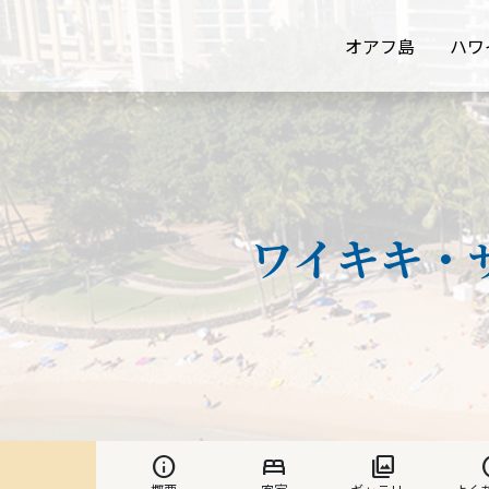
オアフ島
ハワ
ワイキキ・
info
bed
photo_library
h