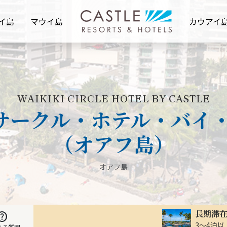
イ島
マウイ島
カウアイ
WAIKIKI CIRCLE HOTEL BY CASTLE
サークル・ホテル・バイ・
（オアフ島）
オアフ島
長期滞
elp
3～4泊