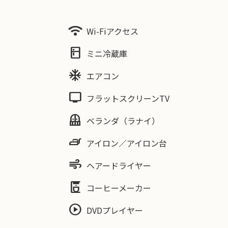
wifi
Wi-Fiアクセス
kitchen
ミニ冷蔵庫
ac_unit
エアコン
tv
フラットスクリーンTV
balcony
ベランダ（ラナイ）
iron
アイロン／アイロン台
air
ヘアードライヤー
coffee_maker
コーヒーメーカー
play_circle
DVDプレイヤー