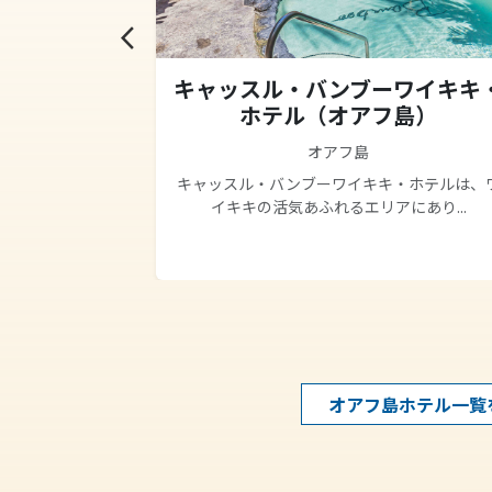
arrow_back_ios
ドマーク
キャッスル・バンブーワイキキ
ウィンダム
ホテル（オアフ島）
）
オアフ島
キャッスル・バンブーワイキキ・ホテルは、
イキキの活気あふれるエリアにあり...
、海(Ocean）
..
オアフ島ホテル一覧