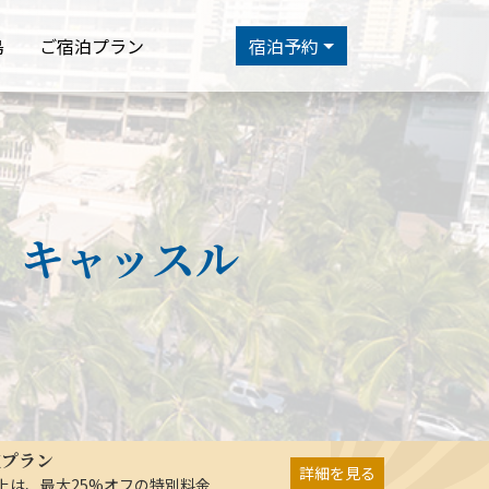
島
ご宿泊プラン
宿泊予約
 キャッスル
在プラン
詳細を見る
以上は、最大25%オフの特別料金