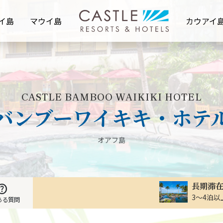
イ島
マウイ島
カウアイ
CASTLE BAMBOO WAIKIKI HOTEL
バンブーワイキキ・ホテ
オアフ島
長期滞
elp
3～4泊
ある質問