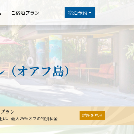
島
ご宿泊プラン
宿泊予約
ル（オアフ島）
在プラン
詳細を見る
以上は、最大25%オフの特別料金