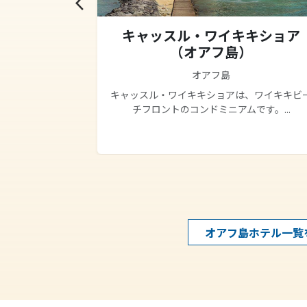
arrow_back_ios
ドマーク
キャッスル・ワイキキショア
ウィンダム
（オアフ島）
）
オアフ島
キャッスル・ワイキキショアは、ワイキキビ
チフロントのコンドミニアムです。...
、海(Ocean）
..
オアフ島ホテル一覧