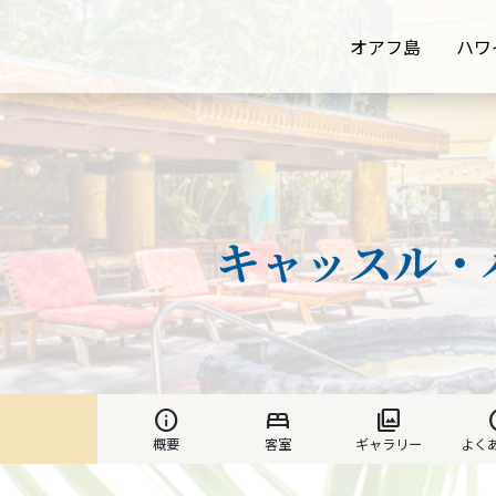
オアフ島
ハワ
キャッスル・
info
bed
photo_library
h
概要
客室
ギャラリー
よく