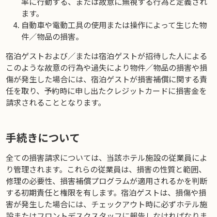
率に行動する、または故意に無視する行為と定義され
ます。
自動車や電動工具の使用または操作によって生じた物
件／物品の損害。
宿泊ゲストおよび／または宿泊ゲストが招待した人による
このような故意の行為や過失により物件／物品の損害や損
傷が発生した場合には、宿泊ゲストが損害補償に関する責
任を取り、予約時に申し出たクレジットカードに損害金を
請求されることとなります。
手続きについて
全ての損害請求については、当該ホテル施設の従業員によ
り管理されます。これらの従業員は、損害の性質と範囲、
修理の必要性、損害補償プログラムが適用されるかを判断
する初期責任と権限を有します。宿泊ゲストは、損傷や損
害が発生した場合には、チェックアウト時に必ずホテル施
設またはフロントデスクスタッフに報告しなければなりま