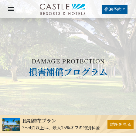
menu
宿泊予約
DAMAGE PROTECTION
損害補償プログラム
長期滞在プラン
詳細を見る
3～4泊以上は、最大25%オフの特別料金